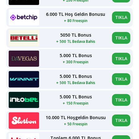
+ 200 Freespin
6.000 TL Hoş Geldin Bonusu
TIKLA
+ 80 Freespin
5050 TL Bonus
TIKLA
+ 500 TL Bedava Bahis
5.000 TL Bonus
TIKLA
+ 300 Freespin
5.000 TL Bonus
TIKLA
+ 500 TL Bedava Bahis
5.000 TL Bonus
TIKLA
+ 150 Freespin
10.000 TL Hoşgeldin Bonusu
TIKLA
+ 50 Freespin
Toplam 6.000 TL Bonus