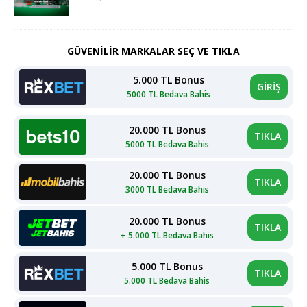
GÜVENİLİR MARKALAR SEÇ VE TIKLA
5.000 TL Bonus
GİRİŞ
5000 TL Bedava Bahis
20.000 TL Bonus
TIKLA
5000 TL Bedava Bahis
20.000 TL Bonus
TIKLA
3000 TL Bedava Bahis
20.000 TL Bonus
TIKLA
+ 5.000 TL Bedava Bahis
5.000 TL Bonus
TIKLA
5.000 TL Bedava Bahis