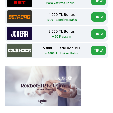
TIKLA
Para Yatırma Bonusu
4.000 TL Bonus
TIKLA
1000 TL Bedava Bahis
3.000 TL Bonus
TIKLA
+ 50 Freespin
5.000 TL İade Bonusu
TIKLA
+ 1000 TL Risksiz Bahis