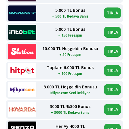
5.000 TL Bonus
TIKLA
+ 500 TL Bedava Bahis
5.000 TL Bonus
TIKLA
+ 150 Freespin
10.000 TL Hoşgeldin Bonusu
TIKLA
+ 50 Freespin
Toplam 6.000 TL Bonus
TIKLA
+ 100 Freespin
8.000 TL Hoşgeldin Bonusu
TIKLA
Milyar.com Seni Bekliyor
3000 TL %300 Bonus
TIKLA
+ 3000 TL Bedava Bahis
Her Ay 4000 TL