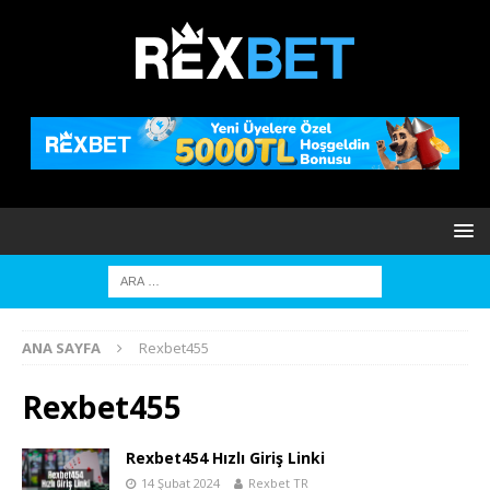
ANA SAYFA
Rexbet455
Rexbet455
Rexbet454 Hızlı Giriş Linki
14 Şubat 2024
Rexbet TR