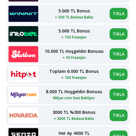
5.000 TL Bonus
TIKLA
+ 500 TL Bedava Bahis
5.000 TL Bonus
TIKLA
+ 150 Freespin
10.000 TL Hoşgeldin Bonusu
TIKLA
+ 50 Freespin
Toplam 6.000 TL Bonus
TIKLA
+ 100 Freespin
8.000 TL Hoşgeldin Bonusu
TIKLA
Milyar.com Seni Bekliyor
3000 TL %300 Bonus
TIKLA
+ 3000 TL Bedava Bahis
Her Ay 4000 TL